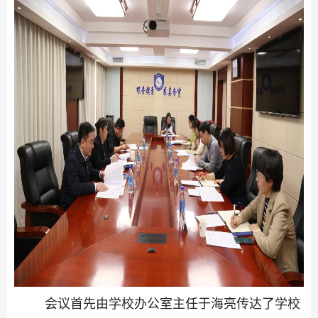
会议首先由学校办公室主任于海亮传达了学校